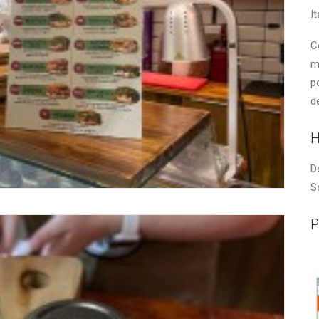
It
C
m
p
d
H
D
S
P