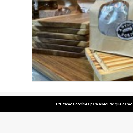
Utilizamos cookies para asegurar que damos l
49. OÑATE PESCADERÍA
2018 © Mercado de La Paz ǀ Todos los Derechos Reservad