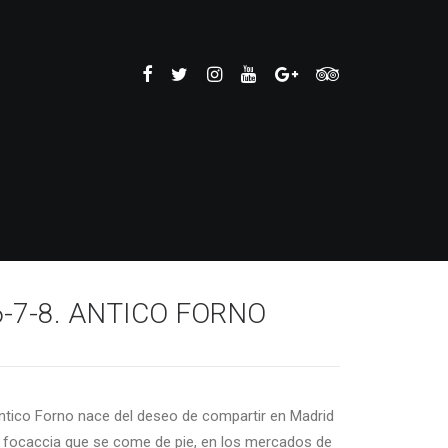
6-7-8. ANTICO FORNO
ntico Forno nace del deseo de compartir en Madrid
a focaccia que se come de pie, en los mercados de