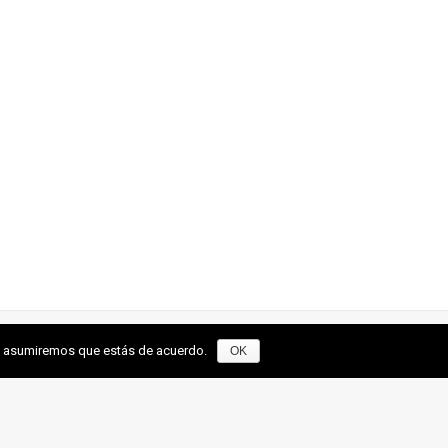
tio asumiremos que estás de acuerdo.
OK
46. EL ABUELO PEDRO FRUTERÍA