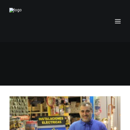
INICIO
EL MERCADO
SERVICIOS
NOTICIAS
LOS LOCALES
TIENDA
CONTACTO